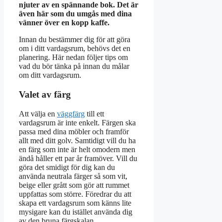
njuter av en spännande bok. Det är
även här som du umgås med dina
vänner över en kopp kaffe.
Innan du bestämmer dig för att göra
om i ditt vardagsrum, behövs det en
planering. Här nedan följer tips om
vad du bör tänka på innan du målar
om ditt vardagsrum.
Valet av färg
Att välja en
väggfärg
till ett
vardagsrum är inte enkelt. Färgen ska
passa med dina möbler och framför
allt med ditt golv. Samtidigt vill du ha
en färg som inte är helt omodern men
ändå håller ett par år framöver. Vill du
göra det smidigt för dig kan du
använda neutrala färger så som vit,
beige eller grått som gör att rummet
uppfattas som större. Föredrar du att
skapa ett vardagsrum som känns lite
mysigare kan du istället använda dig
av den bruna färgskalan.