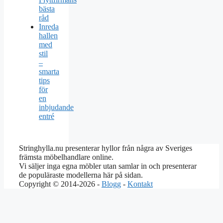
bästa
råd
Inreda
hallen
med
stil
–
smarta
tips
för
en
inbjudande
entré
Stringhylla.nu presenterar hyllor från några av Sveriges
främsta möbelhandlare online.
Vi säljer inga egna möbler utan samlar in och presenterar
de populäraste modellerna här på sidan.
Copyright © 2014-2026 -
Blogg
-
Kontakt