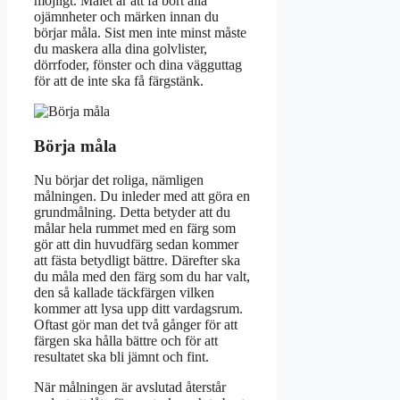
möjligt. Målet är att få bort alla
ojämnheter och märken innan du
börjar måla. Sist men inte minst måste
du maskera alla dina golvlister,
dörrfoder, fönster och dina vägguttag
för att de inte ska få färgstänk.
Börja måla
Nu börjar det roliga, nämligen
målningen. Du inleder med att göra en
grundmålning. Detta betyder att du
målar hela rummet med en färg som
gör att din huvudfärg sedan kommer
att fästa betydligt bättre. Därefter ska
du måla med den färg som du har valt,
den så kallade täckfärgen vilken
kommer att lysa upp ditt vardagsrum.
Oftast gör man det två gånger för att
färgen ska hålla bättre och för att
resultatet ska bli jämnt och fint.
När målningen är avslutad återstår