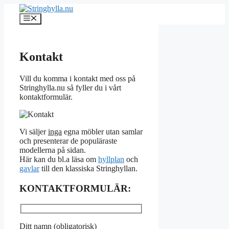
Hoppa
till
Meny
innehåll
Kontakt
Vill du komma i kontakt med oss på
Stringhylla.nu så fyller du i vårt
kontaktformulär.
Vi säljer
inga
egna möbler utan samlar
och presenterar de populäraste
modellerna på sidan.
Här kan du bl.a läsa om
hyllplan
och
gavlar
till den klassiska Stringhyllan.
KONTAKTFORMULÄR:
Ditt namn (obligatorisk)