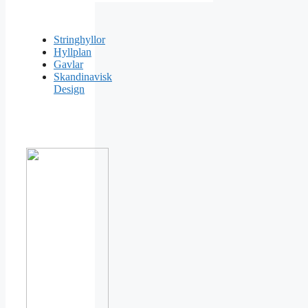
Stringhyllor
Hyllplan
Gavlar
Skandinavisk
Design